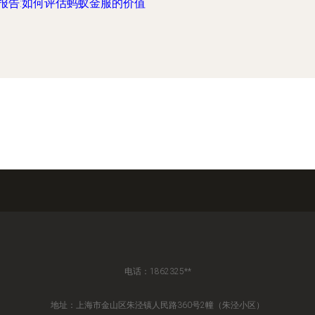
报告:如何评估蚂蚁金服的价值
电话：1862325**
地址：上海市金山区朱泾镇人民路360号2幢（朱泾小区）