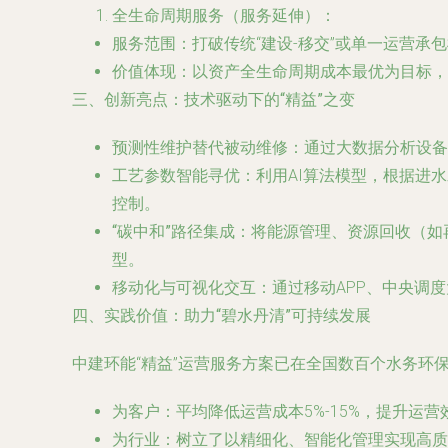
全生命周期服务（服务延伸）
：
服务范围
：打破传统“建设-移交”或单一运营
价值体现
：以资产全生命周期成本最优为目标，
三、创新亮点：技术驱动下的“精益”之变
预测性维护替代被动维修
：通过大数据分析设备
工艺参数智能寻优
：利用AI算法模型，根据进
控制。
“碳中和”路径集成
：将能源管理、资源回收（如
型。
移动化与可视化交互
：通过移动APP、中央调
四、实践价值：助力“碧水丹清”可持续发展
中建环能“精益”运营服务方案已在全国数百个水务环
为客户
：平均降低运营成本5%-15%，提升运
为行业
：树立了以精细化、智能化管理实现高质量